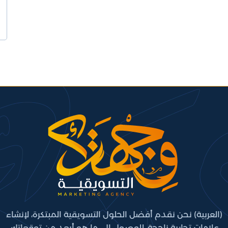
(العربية) نحن نقدم أفضل الحلول التسويقية المبتكرة، لإنشاء
علامات تجارية ناجحة، للوصول إلى ما هو أبعد من توقعاتك.