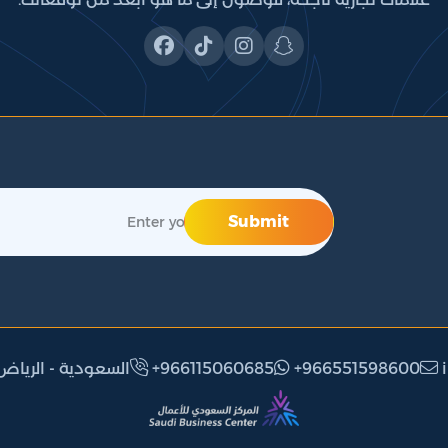
Submit
i
+966551598600
‎+966115060685
(العربية) السعودية - ال