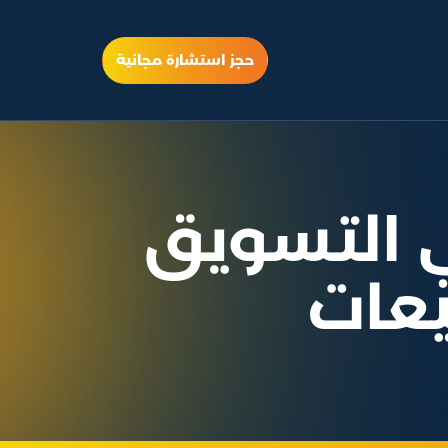
حجز استشارة مجانية
 التسويق
بيعات