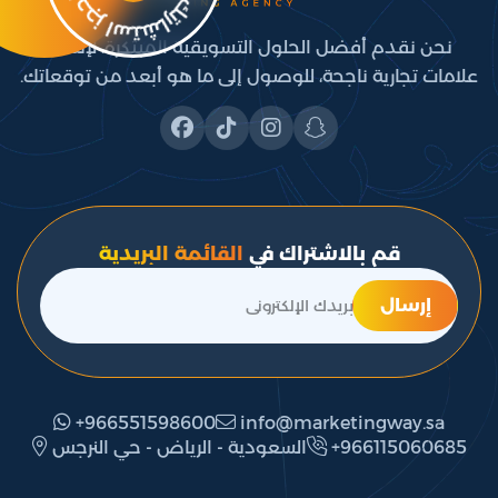
نحن نقدم أفضل الحلول التسويقية المبتكرة، لإنشاء
علامات تجارية ناجحة، للوصول إلى ما هو أبعد من توقعاتك.
قم بالاشتراك في
القائمة البريدية
إرسال
+966551598600
info@marketingway.sa
‎+966115060685
السعودية - الرياض - حي النرجس