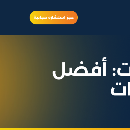
حجز استشارة مجانية
ات: أفضل
ات