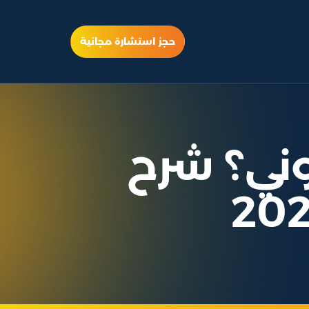
حجز استشارة مجانية
روني؟ شرح