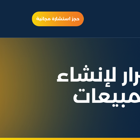
حجز استشارة مجانية
م متاجر:7 أسرار لإنشاء
مبيعات