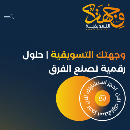
وجهتك التسويقية
| حلول
رقمية تصنع الفرق