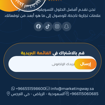
نحن نقدم أفضل الحلول التسويقية المبتكرة، لإنشاء
علامات تجارية ناجحة، للوصول إلى ما هو أبعد من توقعاتك.
قم بالاشتراك في
القائمة البريدية
إرسال
+966551598600
info@marketingway.sa
‎+966115060685
السعودية - الرياض - حي النرجس