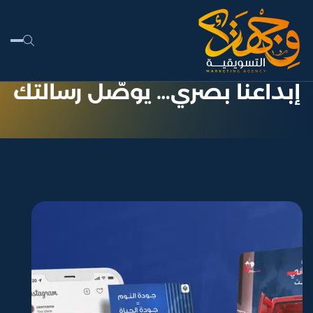
إبداعنا بصري… يوصّل رسالتك