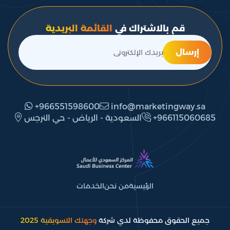
قم بالاشتراك في
القائمة البريدية
إرسال
+966551598600
info@marketingway.sa
‎+966115060685
السعودية - الرياض - حي النرجس
الرئيسية
من نحن
الخدمات
جميع الحقوق محفوظة لدي شركة
وجهتك التسويقية 2025