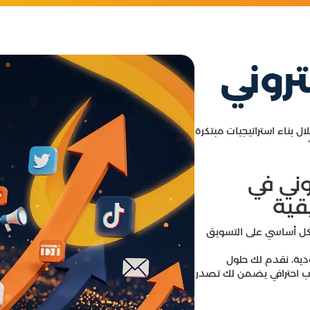
روني
ال بناء استراتيجيات مبتكرة
ني​ في
قية
شكل أساسي على التسويق
ية، نقدم لك حلول
ب احترافي يضمن لك تصدر