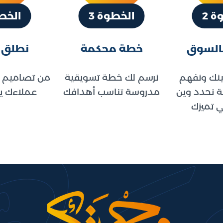
ة 2
الخطوة 3
الخطو
السوق
خطة محكمة
نطلق إ
ينك ونفهم
نرسم لك خطة تسويقية
من تصاميم و
 نحدد وين
مدروسة تناسب أهدافك
عملاءك يل
ي تميزك