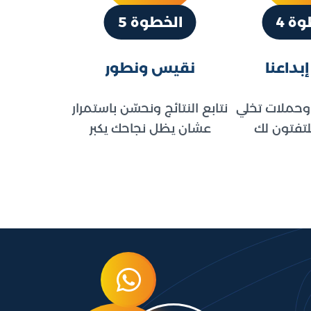
ة 4
الخطوة 5
بداعنا
نقيس ونطور
حملات تخلي
نتابع النتائج ونحسّن باستمرار
تفتون لك
عشان يظل نجاحك يكبر