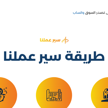
لى تصدر السوق
واتساب
سير عملنا
طريقة سير عملنا