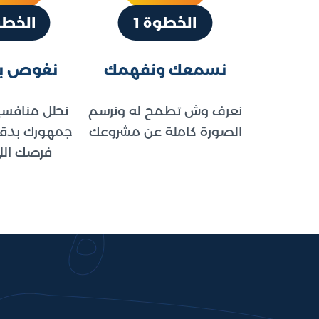
الخطوة 1
الخطو
نسمعك ونفهمك
نغوص ب
نعرف وش تطمح له ونرسم
نحلل منافس
الصورة كاملة عن مشروعك
جمهورك بدقة
فرصك الل