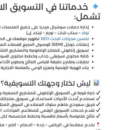
خدماتنا في التسويق الال
تشمل:
إدارة حملات سوشيال ميديا على جميع المنصات (
توك
– سناب شات – تويتر – لينكد إن)
تحسين محركات البحث SEO
لظهور موقعك في الصف
إعلانات جوجل (SEM) للوصول السريع للعملاء المستهدفين
تسويق إلكتروني للمتاجر الإلكترونية والمشاريع الناش
كتابة محتوى تسويقي جذاب وخطط محتوى للسوشي
تحليلات وتقارير دقيقة لقياس النتائج وتطوير الأداء
بناء الهوية الرقمية وتعزيز الوعي بالعلامة التجارية
ليش تختار وجهتك التسويقية؟
خبرة قوية في التسويق الإلكتروني للمشاريع الصغيرة
نستخدم أحدث الأدوات لنساعدك في تسويق منتجاتك أ
فريق سعودي فاهم سلوك العملاء في السوق المحل
نقدم خدمات التسويق الرقمي للمطاعم، العيادات، المت
نتائج ملموسة بأسعار تنافسية وخطط مخصصة لكل 
نخدم عملاءنا في: الرياض – جدة – الدمام – الخبر – مكة 