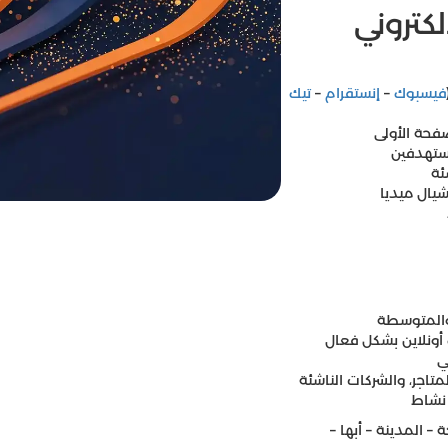
كتروني
فيسبوك
–
إنستقرام
–
تيك
حة الأولى
ئة
ال ميديا
 والمتوسطة
ونلاين بشكل فعال
ي
اجر، والشركات الناشئة
نشاط
– المدينة – أبها –